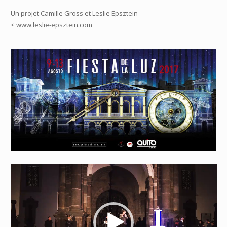
Un projet Camille Gross et Leslie Epsztein
< www.leslie-epsztein.com
Lecteur
vidéo